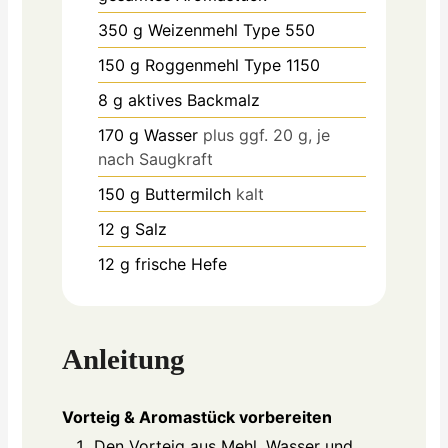
350
g
Weizenmehl Type 550
150
g
Roggenmehl Type 1150
8
g
aktives Backmalz
170
g
Wasser
plus ggf. 20 g, je
nach Saugkraft
150
g
Buttermilch
kalt
12
g
Salz
12
g
frische Hefe
Anleitung
Vorteig & Aromastück vorbereiten
Den Vorteig aus Mehl, Wasser und