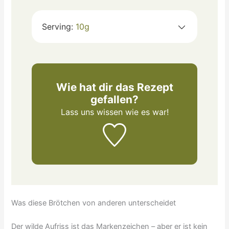
Serving:
10
g
Wie hat dir das Rezept
gefallen?
Lass uns wissen
wie es war!
Was diese Brötchen von anderen unterscheidet
Der wilde Aufriss ist das Markenzeichen – aber er ist kein