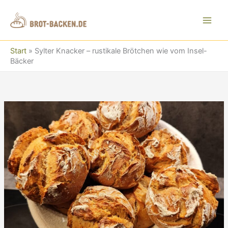
Zum
Inhalt
springen
Start
»
Sylter Knacker – rustikale Brötchen wie vom Insel-
Bäcker