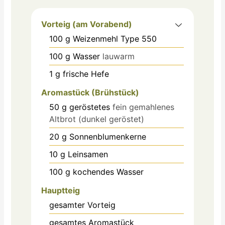
Vorteig (am Vorabend)
100
g
Weizenmehl Type 550
100
g
Wasser
lauwarm
1
g
frische Hefe
Aromastück (Brühstück)
50
g
geröstetes
fein gemahlenes
Altbrot (dunkel geröstet)
20
g
Sonnenblumenkerne
10
g
Leinsamen
100
g
kochendes Wasser
Hauptteig
gesamter Vorteig
gesamtes Aromastück