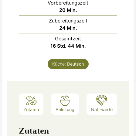
Vorbereitungszeit
Minuten
20
Min.
Zubereitungszeit
Minuten
24
Min.
Gesamtzeit
Stunden
Minuten
16
Std.
44
Min.
Küche:
Deutsch
Zutaten
Anleitung
Nährwerte
Zutaten