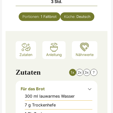
Stunden
3
Std.
Portionen:
1
Faltbrot
Küche:
Deutsch
Zutaten
Anleitung
Nährwerte
Zutaten
1x
2x
3x
?
Für das Brot
300
ml
lauwarmes Wasser
7
g
Trockenhefe