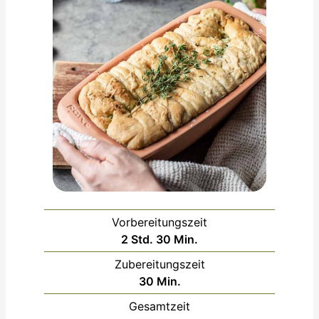
Vorbereitungszeit
Stunden
Minuten
2
Std.
30
Min.
Zubereitungszeit
Minuten
30
Min.
Gesamtzeit