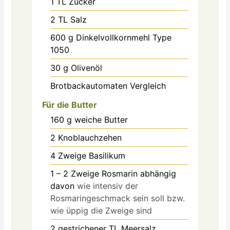
1
TL Zucker
2
TL Salz
600
g
Dinkelvollkornmehl Type
1050
30
g
Olivenöl
Brotbackautomaten Vergleich
Für die Butter
160
g
weiche Butter
2
Knoblauchzehen
4
Zweige Basilikum
1 – 2
Zweige Rosmarin abhängig
davon
wie intensiv der
Rosmaringeschmack sein soll bzw.
wie üppig die Zweige sind
2
gestrichener TL Meersalz