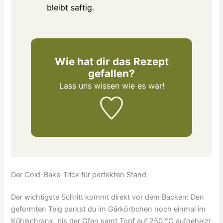
bleibt saftig.
Wie hat dir das Rezept
gefallen?
Lass uns wissen
wie es war!
Der Cold-Bake-Trick für perfekten Stand
Der wichtigste Schritt kommt direkt vor dem Backen: Den
geformten Teig parkst du im Gärkörbchen noch einmal im
Kühlschrank, bis der Ofen samt Topf auf 250 °C aufgeheizt