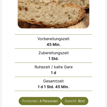
Vorbereitungszeit
Minuten
45
Min.
Zubereitungszeit
Stunde
1
Std.
Ruhezeit / kalte Gare
day
1
d
Gesamtzeit
day
Stunde
Minuten
1
d
1
Std.
45
Min.
Portionen:
4
Personen
Gericht:
Brot