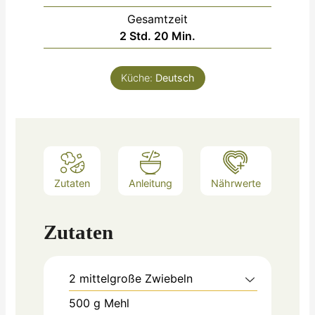
Gesamtzeit
Stunden
Minuten
2
Std.
20
Min.
Küche:
Deutsch
Zutaten
Anleitung
Nährwerte
Zutaten
2
mittelgroße Zwiebeln
500
g
Mehl