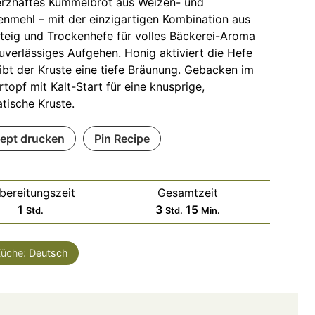
erzhaftes Kümmelbrot aus Weizen- und
nmehl – mit der einzigartigen Kombination aus
teig und Trockenhefe für volles Bäckerei-Aroma
uverlässiges Aufgehen. Honig aktiviert die Hefe
ibt der Kruste eine tiefe Bräunung. Gebacken im
topf mit Kalt-Start für eine knusprige,
tische Kruste.
ept drucken
Pin Recipe
bereitungszeit
Gesamtzeit
Stunde
Stunden
Minuten
1
3
15
Std.
Std.
Min.
üche:
Deutsch