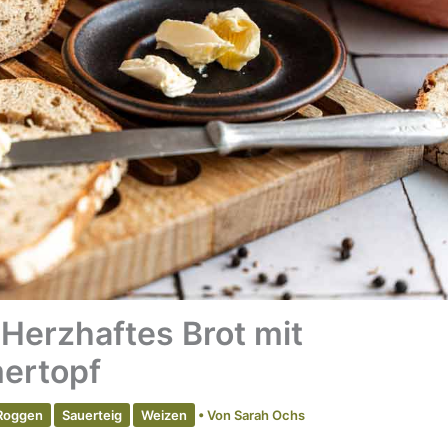
Herzhaftes Brot mit
ertopf
Roggen
Sauerteig
Weizen
• Von
Sarah Ochs