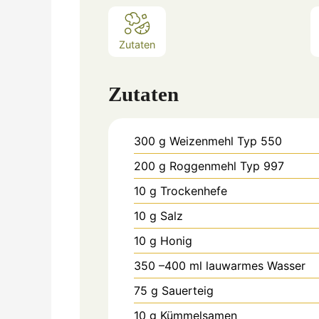
Zutaten
Zutaten
300
g
Weizenmehl Typ 550
200
g
Roggenmehl Typ 997
10
g
Trockenhefe
10
g
Salz
10
g
Honig
350
–400 ml lauwarmes Wasser
75
g
Sauerteig
10
g
Kümmelsamen